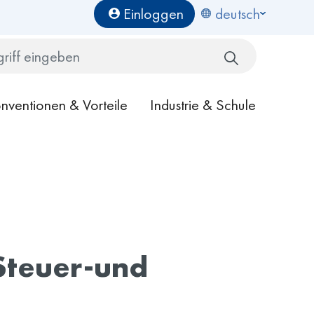
Benutzermenü
Einloggen
deutsch
Search
nventionen & Vorteile
Industrie & Schule
Steuer-und