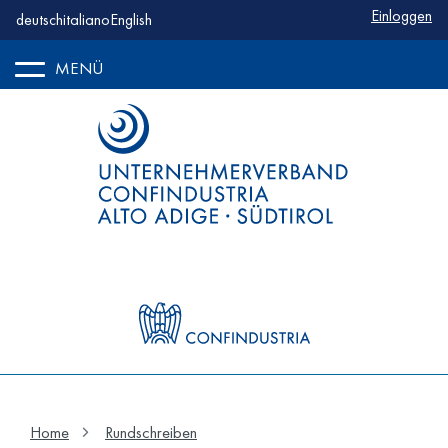
Benutzerm
Einloggen
deutsch
italiano
English
MENÜ
Home
Rundschreiben