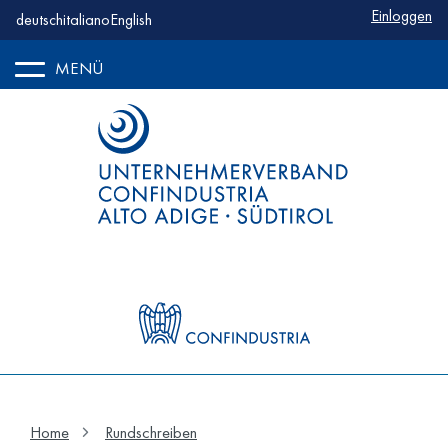
Benutzerm
Einloggen
deutsch
italiano
English
MENÜ
Home
Rundschreiben