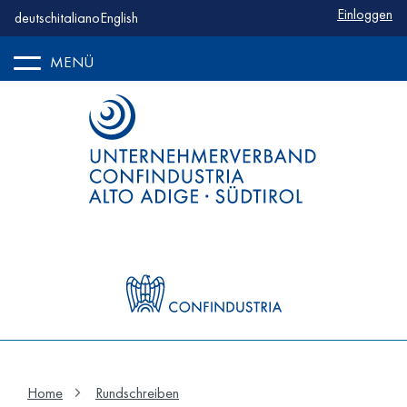
Benutzerm
Einloggen
deutsch
italiano
English
MENÜ
Home
Rundschreiben