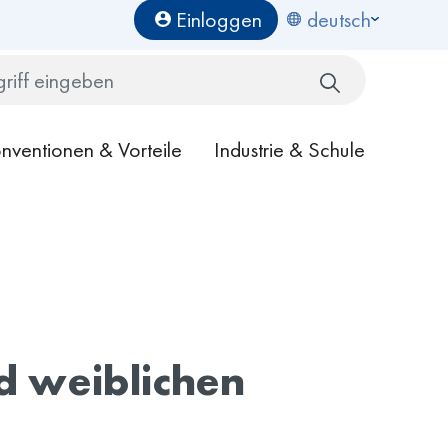
Benutzermenü
Einloggen
deutsch
Search
nventionen & Vorteile
Industrie & Schule
nd weiblichen