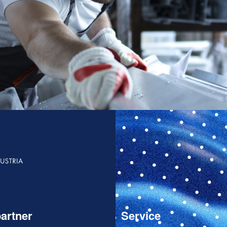
artner
Service