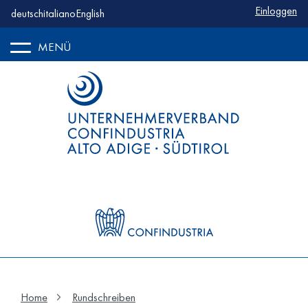
Benutzerm
Einloggen
deutsch
italiano
English
MENÜ
Home
Rundschreiben