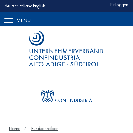
Benutzerm
Einloggen
deutsch
italiano
English
MENÜ
Home
Rundschreiben