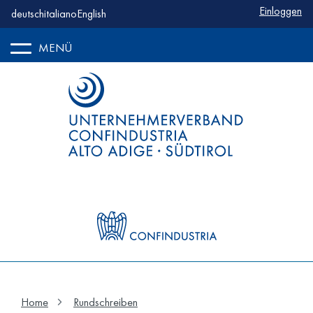
Benutzerm
Einloggen
deutsch
italiano
English
MENÜ
Home
Rundschreiben