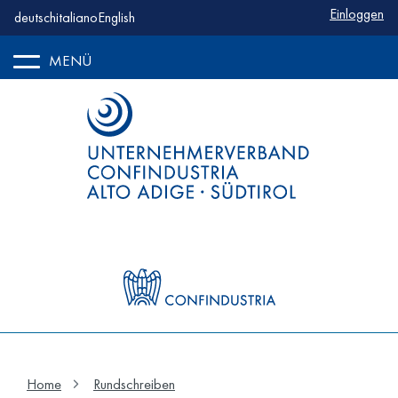
Benutzerm
Einloggen
deutsch
italiano
English
MENÜ
Home
Rundschreiben