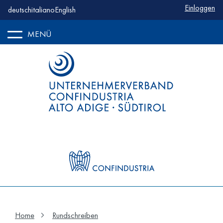
Benutzerm
Einloggen
deutsch
italiano
English
MENÜ
Home
Rundschreiben