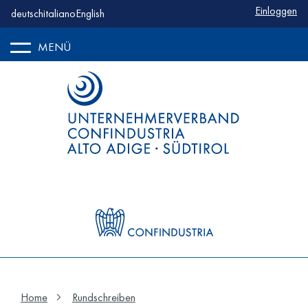
Benutzerm
Einloggen
deutsch
italiano
English
MENÜ
Home
Rundschreiben