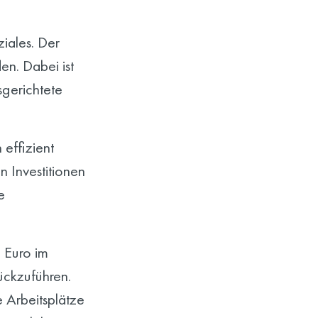
iales. Der
en. Dabei ist
sgerichtete
 effizient
n Investitionen
e
n Euro im
ückzuführen.
 Arbeitsplätze