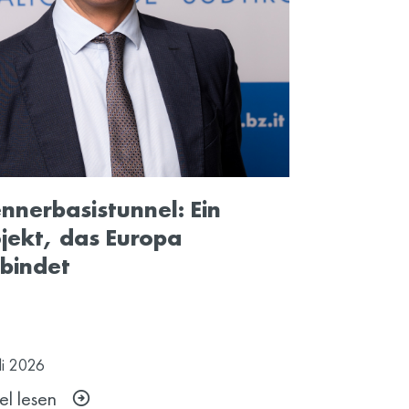
nnerbasistunnel: Ein
jekt, das Europa
bindet
li
2026
el lesen