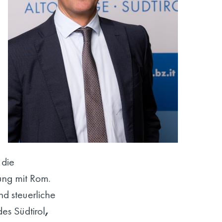
 die
rung mit Rom.
nd steuerliche
es Südtirol
,