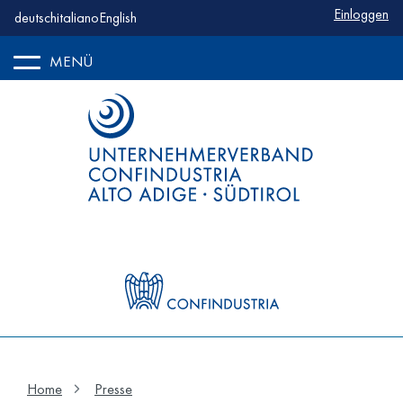
Benutzerm
Einloggen
deutsch
italiano
English
MENÜ
Home
Presse