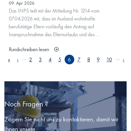
09. Apr. 2026
Das INPS teilt mit der Mitteilung Nr. 1214 vom
07.04.2026 mit, dass im Ausland wohnhafte
berufstätige Eltern vorläufig den Antrag auf
Inanspruchnahme des Elternurlaubs und des…
Rundschreiben lesen
Seitennummerierung
…
…
« First
‹ Vorherige Seite
Näc
«
‹
2
3
4
5
6
7
8
9
10
›
Noch Fragen ?
Zögern Sie nicht uns zu kontaktieren, damit wir
Ihnen unsere