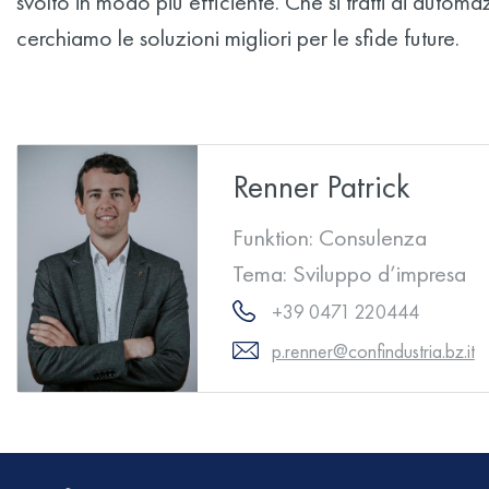
svolto in modo più efficiente. Che si tratti di autom
cerchiamo le soluzioni migliori per le sfide future.
Renner Patrick
Funktion:
Consulenza
Tema:
Sviluppo d’impresa
+39 0471 220444
p.renner@confindustria.bz.it