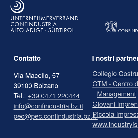
Contatto
I nostri partne
Collegio Costru
Via Macello, 57
CTM - Centro d
39100 Bolzano
Management
Tel.:
+39 0471 220444
Giovani Imprend
info@confindustria.bz.it
Piccola Impres
pec@pec.confindustria.bz.it
www.industryisi