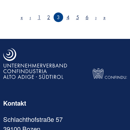
Seitennummerierung
« First
‹‹
››
Last »
«
‹
1
2
3
4
5
6
›
»
Kontakt
Schlachthofstraße 57
39100 Bozen