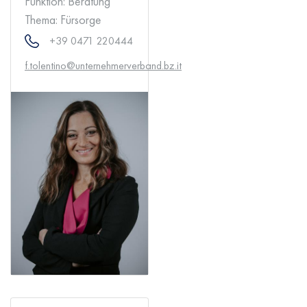
Funktion:
Beratung
Thema:
Fürsorge
+39 0471 220444
f.tolentino@unternehmerverband.bz.it