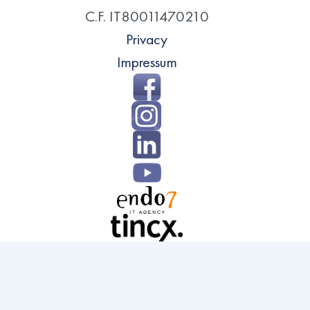
C.F. IT80011470210
Privacy
Impressum
Salta
al
contenuto
principale